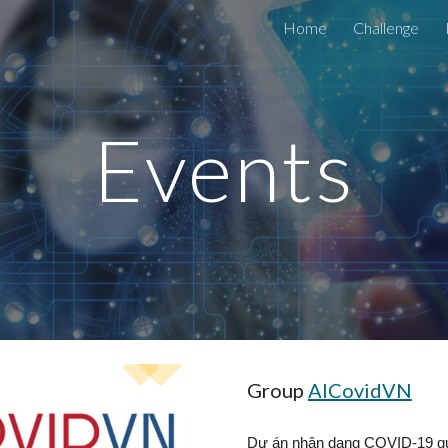
Home
Challenge
ip to main content
Skip to navigat
Events
Group 
AICovidVN
Dự án nhận dạng COVID-19 qua tiế