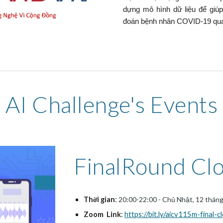
dựng mô hình dữ liệu để giu
đoán bệnh nhân COVID-19 qua t
AI Challenge's 
Events
FinalRound Clo
Thời gian
: 
20:00-22:00 - Chủ Nhật, 12 tháng
Zoom  Link
: 
https://bit.ly/aicv115m-final-