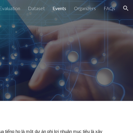
Evaluation
Dataset
Events
Organizers
FAQs
ion
ng ho là một dự án phi lợi nhuận mục tiêu là xây