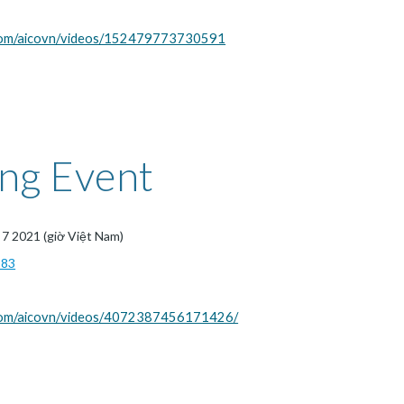
com/aicovn/videos/152479773730591
ng Event
7 2021 (giờ Việt Nam)
383
com/aicovn/videos/4072387456171426/