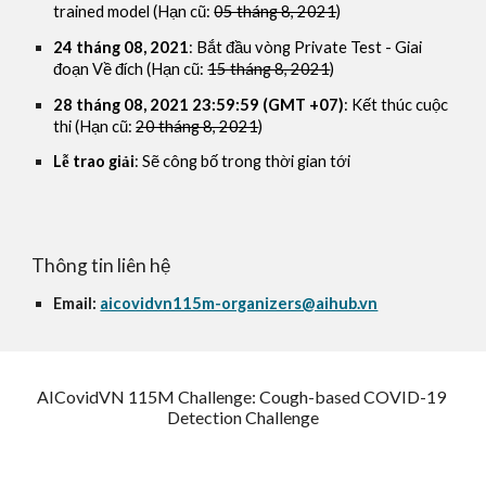
trained model (Hạn cũ: 
05 tháng 8, 2021
)
24 tháng 08, 2021
: Bắt đầu vòng Private Test - Giai 
đoạn Về đích (Hạn cũ: 
15 tháng 8, 2021
)
28 tháng 08, 2021 23:59:59 (GMT +07)
: Kết thúc cuộc 
thi (Hạn cũ: 
20 tháng 8, 2021
)
Lễ trao giải
:
 Sẽ công bố trong thời gian tới
Thông tin liên hệ 
Email:
aicovidvn115m-organizers@aihub.vn
AICovidVN 115M Challenge: Cough-based COVID-19 
Detection Challenge