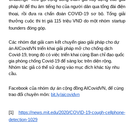
pháp AI để thu âm tiếng ho của người dân qua tổng đài điện
thoại, rồi đưa ra chẩn đoán COVID-19 sơ bộ. Tổng giải
thưởng cuộc thi trị giá 115 triệu VND do một nhóm startup
founders đóng góp.
Các nhóm đạt giải cam kết chuyển giao giải pháp cho dự 
án AICovidVN triển khai giải pháp mở cho chống dịch 
Covid-19, trong đó có việc triển khai cùng Ban chỉ đạo quốc 
gia phòng chống Covid-19 để sàng lọc trên diện rộng. 
Nhóm tác giả có thể sử dụng vào mục đích khác tùy nhu 
cầu.
Facebook của nhóm dự án cộng đồng AICovidVN, để cùng 
trao đổi chuyên môn: 
bit.ly/aicovidvn
[1]
https://news.mit.edu/2020/COVID-19-cough-cellphone-
detection-1029