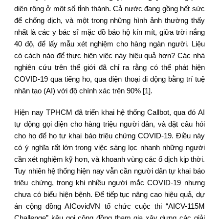
diện rộng ở một số tỉnh thành. Cả nước đang gồng hết sức
để chống dịch, và một trong những hình ảnh thường thấy
nhất là các y bác sĩ mặc đồ bảo hộ kín mít, giữa trời nắng
40 độ, để lấy mẫu xét nghiệm cho hàng ngàn người. Liệu
có cách nào để thực hiện việc này hiệu quả hơn? Các nhà
nghiên cứu trên thế giới đã chỉ ra rằng có thể phát hiện
COVID-19 qua tiếng ho, qua điện thoại di động bằng trí tuệ
nhân tạo (AI) với độ chính xác trên 90% [1].
Hiện nay TPHCM đã triển khai hệ thống Callbot, qua đó AI
tự động gọi điện cho hàng triệu người dân, và đặt câu hỏi
cho họ để họ tự khai báo triệu chứng COVID-19. Điều này
có ý nghĩa rất lớn trong việc sàng lọc nhanh những người
cần xét nghiệm kỹ hơn, và khoanh vùng các ổ dịch kịp thời.
Tuy nhiên hệ thống hiện nay vẫn cần người dân tự khai báo
triệu chứng, trong khi nhiều người mắc COVID-19 nhưng
chưa có biểu hiện bệnh. Để tiếp tục nâng cao hiệu quả, dự
án cộng đồng AICovidVN tổ chức cuộc thi “AICV-115M
Challenge” kêu gọi cộng đồng tham gia xây dựng các giải